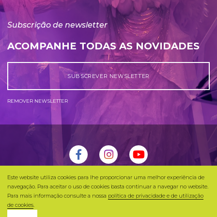
Subscrição de newsletter
ACOMPANHE TODAS AS NOVIDADES
SUBSCREVER NEWSLETTER
REMOVER NEWSLETTER
Este website utiliza cookies para lhe proporcionar uma melhor experiência de
Universo Azul 2026 © Todos os Direitos Reservados |
navegação. Para aceitar o uso de cookies basta continuar a navegar no website.
Política de Privacidade
Para mais informação consulte a nossa
política de privacidade e de utilização
de cookies
.
By
bluesoft.pt