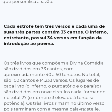
que personifica a razão.
2000
- Prémio Rosalia de Castro,
do Pen Clube Galego
2001
- Prémio Max Jacob Étrange
2003
- Prémio Rainha Sophia de
Cada estrofe tem três versos e cada uma de
Poesia Ibero-americana
suas três partes contém 33 cantos.
O Inferno,
entretanto, possui 34 versos em função da
introdução ao poema.
Os três livros que compõem a Divina Comédia
são divididos em 33 cantos, com
aproximadamente 40 a 50 tercetos. No total,
são 100 cantos e 14.233 versos. Os lugares de
cada livro (o inferno, o purgatório e o paraíso)
são divididos em nove círculos cada, formando
no total 27 (o número 3 elevado à terceira
potência). Os três livros rimam no último verso,
pois terminam com a mesma palavra: stelle,