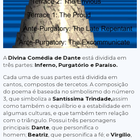
de Editores Italianos
Shakespeare)
1995
– Homenagem de Faculdade
1967
- "Os reis Magos" (poema de
de Teologia da Universidade
Eré Frene)
Católica de Lisboa, pelo
1970
- Quatre Poètes Portugais
cinquentenário da publicação do
(Camões, Cesário Verde, Mário de
primeiro livro “Poesia”
Sá-Carneiro, Fernando Pessoa)
1995
- Outubro – Placa de Honra do
1979
- A Vida Quotidiana no Tempo
A
Divina Comédia de Dante
está dividida em
Prémio Francesco Petrarca, Pádua,
de Homero (de Émile Mireaux)
três partes:
Inferno, Purgatório e Paraíso.
Itália
1980
- Ser Feliz (de Leif Kristianson)
Cada uma de suas partes está dividida em
1996
- Homenageada do Carrefour
1981
- Um Amigo (de Leif
cantos, compostos de tercetos. A composição
des Littératures, na IV Primavera
Kristianson)
do poema é baseada no simbolismo do número
Portuguesa de Bordéus e da
3, que simboliza a
Santíssima Trindade,
assim
Aquitânia
como também o equilíbrio e a estabilidade em
1998
- Prémio da Fundação Luís
algumas culturas, e que também tem relação
Miguel Nava
com o triângulo. Possui três personagens
1999
- Prémio Camões (primeira
principais:
Dante
, que personifica o
homem;
mulher portuguesa a recebê-lo)
Beatriz
, que personifica a fé; e
Virgílio
,