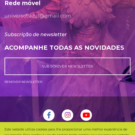
Rede móvel
universo9azul@gmail.com
Subscrição de newsletter
ACOMPANHE TODAS AS NOVIDADES
SUBSCREVER NEWSLETTER
REMOVER NEWSLETTER
Este website utiliza cookies para lhe proporcionar uma melhor experiência de
Universo Azul 2026 © Todos os Direitos Reservados |